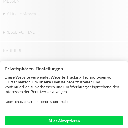
MESSEN
Aktuelle Messen
PRESSE PORTAL
KARRIERE
© Michael Weinig AG | Weinigstraße 2/4 |
97941 Tauberbischofsheim | Germany |
Telephone: +49 9341 860