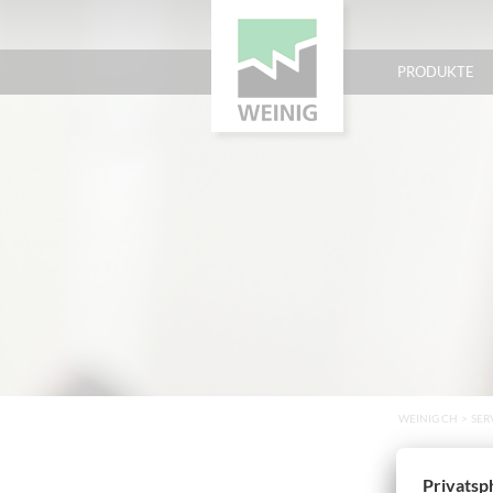
PRODUKTE
WEINIG CH
>
SER
Wartun