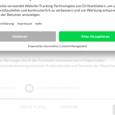
NIG Servicevertrag brauchen Sie sich um die Betriebssicherheit und d
ne keine Gedanken mehr zu machen.
ngen – Ihre Vorteile
g nach typspezifischer Checkliste erhöht die Betriebssicherheit Ihrer Ma
nenverfügbarkeit wird durch vorbeugende Wartung gesteigert. Ausfallze
e Wartungen durch den Fachmann vermeiden teure Folgeschäden
erminabstimmung minimiert Anfahrtskosten und Standzeit der Maschin
E DRUCKEN
SEITE WEITEREMPFEHLEN
PRESSE PORTAL
KARRIERE