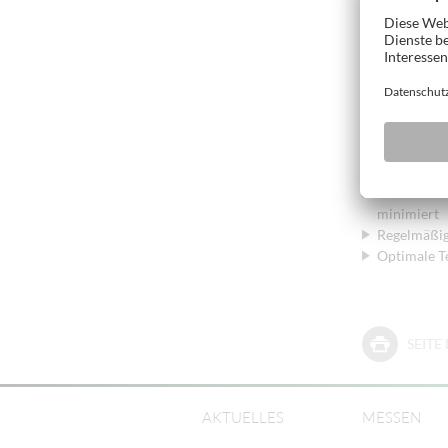
Mit einem WEI
Ihrer Maschi
Unsere Leistu
Profiwartun
Anlage
Die Maschi
minimiert
Regelmäßig
Optimale T
SEIT
AKTUELLES
MESSEN