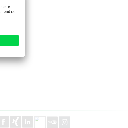
en Wertbestand
schine /
iten werden
e