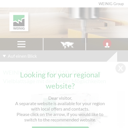
WEINIG Group
Auf einen Blick
WEINIG SOLID RIP U 310 : Die robuste
Looking for your regional
Vielblattsäge mit den vielen Möglichkeiten
website?
Dear visitor,
A separate website is available for your region
with local offers and contacts.
Please click on the arrow, if you would like to
switch to the recommended website.