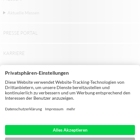
Aktuelle Messen
PRESSE PORTAL
KARRIERE
© Michael Weinig AG | Weinigstraße 2/4 |
97941 Tauberbischofsheim | Germany |
Telephone: +49 9341 860