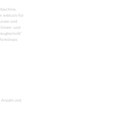
 Maschine.
r exklusiv für
Kursen und
schinen- und
zeugtechnik“
 Workshops
, Anzahl und