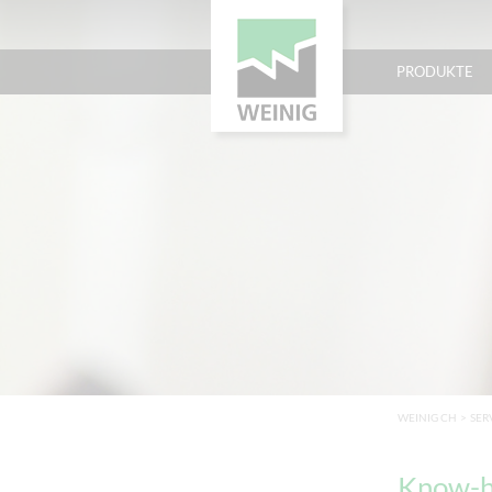
PRODUKTE
WEINIG CH
>
SER
Know-h