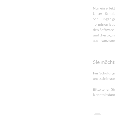
Nur ein effek
Unsere Schulu
Schulungen ge
Terminen ist 
den Software-
und „Fertigun
auch ganz spe
Sie möcht
Für Schulungs
an:
trainingce
Bitte teilen 
Kenntnisstand