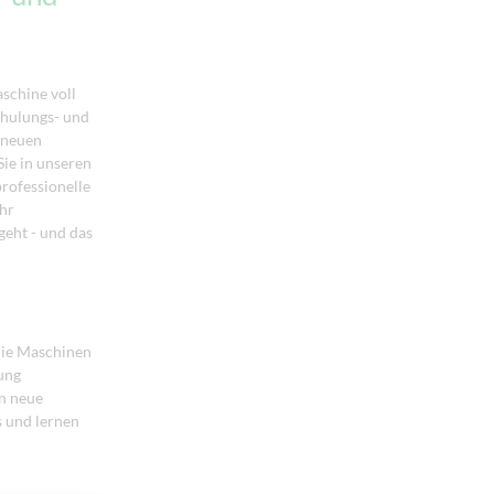
schine voll
chulungs- und
r neuen
Sie in unseren
rofessionelle
ehr
geht - und das
die Maschinen
gung
en neue
s und lernen