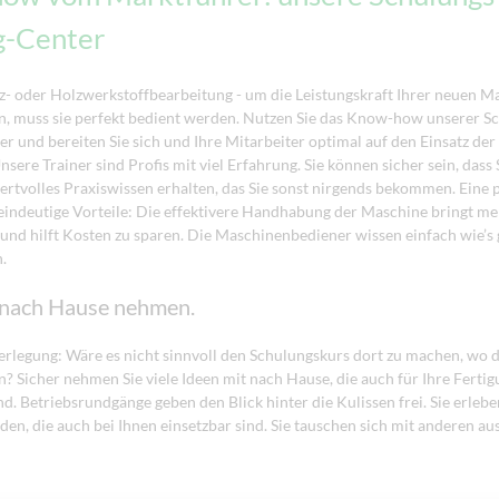
g-Center
- oder Holzwerkstoffbearbeitung - um die Leistungskraft Ihrer neuen Ma
, muss sie perfekt bedient werden. Nutzen Sie das Know-how unserer S
er und bereiten Sie sich und Ihre Mitarbeiter optimal auf den Einsatz de
nsere Trainer sind Profis mit viel Erfahrung. Sie können sicher sein, dass 
rtvolles Praxiswissen erhalten, das Sie sonst nirgends bekommen. Eine p
eindeutige Vorteile: Die effektivere Handhabung der Maschine bringt m
 und hilft Kosten zu sparen. Die Maschinenbediener wissen einfach wie’s 
.
 nach Hause nehmen.
rlegung: Wäre es nicht sinnvoll den Schulungskurs dort zu machen, wo 
? Sicher nehmen Sie viele Ideen mit nach Hause, die auch für Ihre Ferti
nd. Betriebsrundgänge geben den Blick hinter die Kulissen frei. Sie erleb
en, die auch bei Ihnen einsetzbar sind. Sie tauschen sich mit anderen au