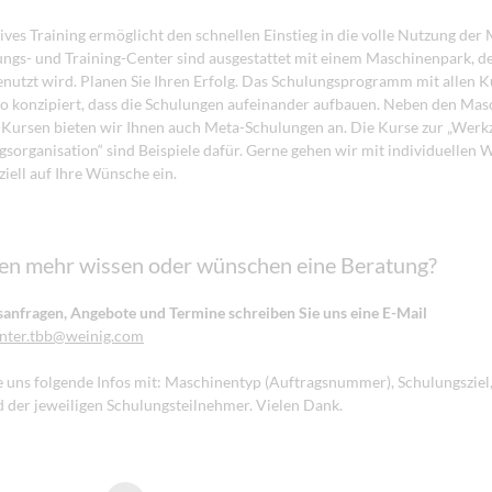
tives Training ermöglicht den schnellen Einstieg in die volle Nutzung der
ngs- und Training-Center sind ausgestattet mit einem Maschinenpark, de
nutzt wird. Planen Sie Ihren Erfolg. Das Schulungsprogramm mit allen 
so konzipiert, dass die Schulungen aufeinander aufbauen. Neben den Ma
Kursen bieten wir Ihnen auch Meta-Schulungen an. Die Kurse zur „Werk
gsorganisation“ sind Beispiele dafür. Gerne gehen wir mit individuellen
ziell auf Ihre Wünsche ein.
en mehr wissen oder wünschen eine Beratung?
anfragen, Angebote und Termine schreiben Sie uns eine E-Mail
nter.tbb
@weinig.com
Sie uns folgende Infos mit: Maschinentyp (Auftragsnummer), Schulungsziel
 der jeweiligen Schulungsteilnehmer. Vielen Dank.