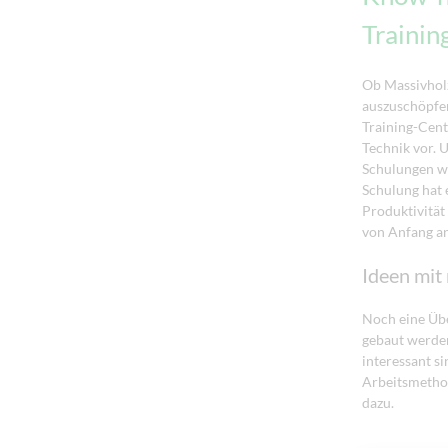
Trainin
Ob Massivholz
auszuschöpfen
Training-Cent
Technik vor. U
Schulungen we
Schulung hat 
Produktivität
von Anfang an
Ideen mit
Noch eine Übe
gebaut werden
interessant si
Arbeitsmethod
dazu.