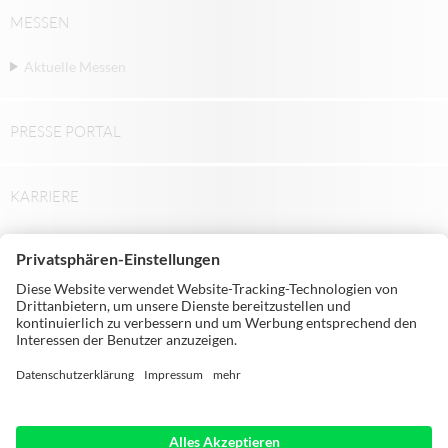
MESSEN
Aktuelle Messen
PRESSE PORTAL
KARRIERE
© Michael Weinig AG | Weinigstraße 2/4 |
97941 Tauberbischofsheim | Germany |