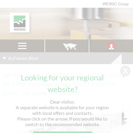
WEINIG Group
Auf einen Blick
WEINIG SOLID JOINT PS 2500 / SOLID JOINT
Looking for your regional
PS 3500: Keilzinkenanlage SOLID JOINT PS
website?
2500 - Die starke Mittelklasse
Dear visitor,
A separate website is available for your region
with local offers and contacts.
Please click on the arrow, if you would like to
switch to the recommended website.