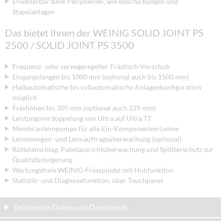
Erweiterbar dank Peripherien, wie Beschickungen und
Stapelanlagen
Das bietet Ihnen der WEINIG SOLID JOINT PS
2500 / SOLID JOINT PS 3500
Frequenz- oder servogeregelter Frästisch-Vorschub
Eingangslängen bis 1000 mm (optional auch bis 1500 mm)
Halbautomatische bis vollautomatische Anlagenkonfiguration
möglich
Fräshöhen bis 205 mm (optional auch 225 mm)
Leistungsverdoppelung von Ultra auf Ultra TT
Membranleimpumpe für alle Ein-Komponenten-Leime
Leimmengen- und Leimauftragsüberwachung (optional)
Rüttelanschlag, Paketausrichtüberwachung und Splitterschutz zur
Qualitätssteigerung
Wartungsfreie WEINIG-Frässpindel mit Hubfunktion
Statistik- und Diagnosefunktion, über Touchpanel
Technische Daten und Downloads