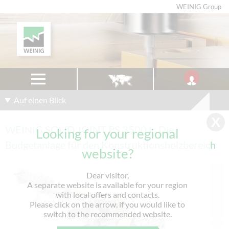
WEINIG Group
Auf einen Blick
WEINIG SOLID JOINT PS 3500 L: Die
Looking for your regional
Budgetanlage für den Konstruktionsholzbereich
website?
Dear visitor,
A separate website is available for your region
with local offers and contacts.
Please click on the arrow, if you would like to
switch to the recommended website.