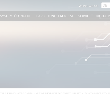
DE
WEINIG GROUP
DE
SYSTEMLÖSUNGEN
BEARBEITUNGSPROZESSE
SERVICE
DIGITAL
ITALISIERUNG
>
W4.0 DIGITAL - MIT WEINIG IN DIE DIGITALE ZUKUNFT
>
IZY - CONNECTS YOU