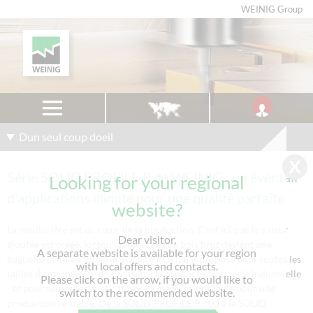
WEINIG Group
Dun seul coup doeil
Série SOLID PROFILE P de WEINIG : un éventail
Looking for your regional
d'applications illimité pour une qualité parfaite
website?
La moulurière est au cœur de la production. C'est ici que la valeur
Dear visitor,
ajoutée est créée, lorsqu'un morceau de bois brut devient une
A separate website is available for your region
baguette profilée. La série SOLID PROFILE P propose pour toutes les
with local offers and contacts.
tailles d'entreprises - de l'artisan à la production en série industrielle
Please click on the arrow, if you would like to
- et pour toutes les applications, la machine optimale pour une
switch to the recommended website.
production rentable. De la SOLID PROFILE P 700 à la SOLID