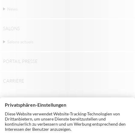
News
SALONS
Salons actuels
PORTAIL PRESSE
CARRIÈRE