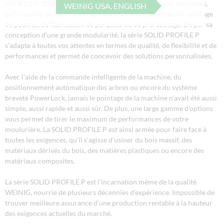
PROFILE P 3000, les applications les plus diverses sont couvertes,
WEINIG USA, ENGLISH
qu'il s'agisse de fabrication de moulures ou de fenêtres, de rabotage
de poutres, de fabrication de parquets ou de prérabotage. De par sa
conception d'une grande modularité, la série SOLID PROFILE P
s'adapte à toutes vos attentes en termes de qualité, de flexibilité et de
performances et permet de concevoir des solutions personnalisées.
Avec l'aide de la commande intelligente de la machine, du
positionnement automatique des arbres ou encore du système
breveté PowerLock, jamais le pointage de la machine n'avait été aussi
simple, aussi rapide et aussi sûr. De plus, une large gamme d'options
vous permet de tirer le maximum de performances de votre
moulurière. La SOLID PROFILE P est ainsi armée pour faire face à
toutes les exigences, qu'il s'agisse d'usiner du bois massif, des
matériaux dérivés du bois, des matières plastiques ou encore des
matériaux composites.
La série SOLID PROFILE P est l'incarnation même de la qualité
WEINIG, nourrie de plusieurs décennies d'expérience. Impossible de
trouver meilleure assurance d'une production rentable à la hauteur
des exigences actuelles du marché.