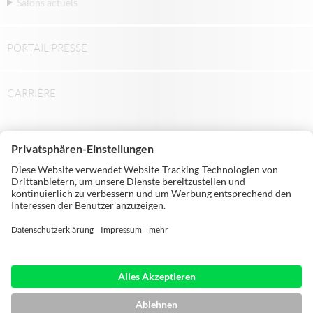
Salons actuels
PORTAIL PRESSE
CARRIÈRE
© Michael Weinig AG | Weinigstraße 2/4 |
97941 Tauberbischofsheim | Germany |
Telephone: +49 9341 860
ACCUEIL
MENTIONS LÉGALES