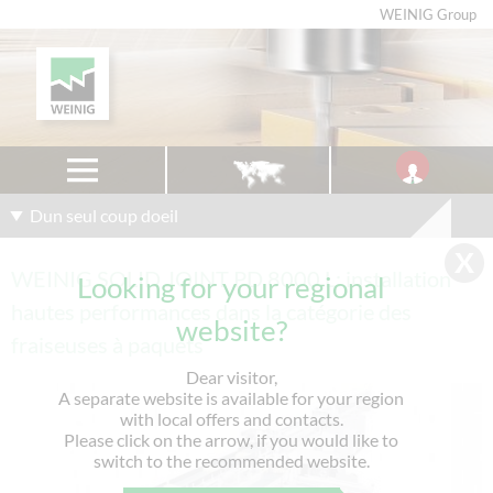
WEINIG Group
Dun seul coup doeil
WEINIG SOLID JOINT PD 8000 L: installation
Looking for your regional
hautes performances dans la catégorie des
website?
fraiseuses à paquets
Dear visitor,
A separate website is available for your region
with local offers and contacts.
Please click on the arrow, if you would like to
switch to the recommended website.