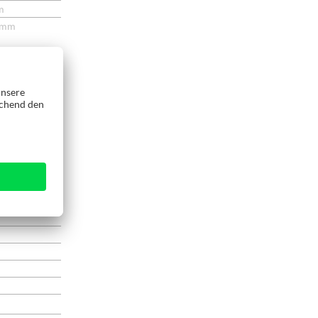
m
 mm
 mm
00 mm
 mm
m bis zu 8
ängen