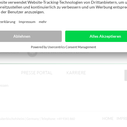
E DRUCKEN
SEITE WEITEREMPFEHLEN
PRESSE PORTAL
KARRIERE
essen
HOME
IMPR
auberbischofsheim | Germany | Telephone: +49 9341 860