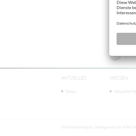
SEIT
AKTUELLES
MESSEN
News
Aktuelle M
© Michael Weinig AG | Weinigstraße 2/4 | 97941 T