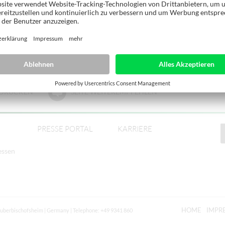
E DRUCKEN
SEITE WEITEREMPFEHLEN
PRESSE PORTAL
KARRIERE
essen
HOME
IMPR
auberbischofsheim | Germany | Telephone: +49 9341 860