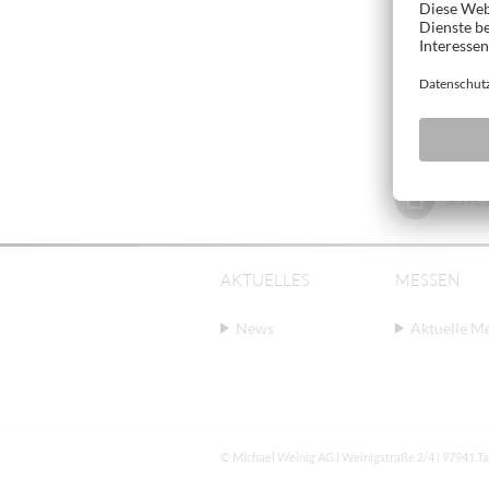
SEIT
AKTUELLES
MESSEN
News
Aktuelle M
© Michael Weinig AG | Weinigstraße 2/4 | 97941 T