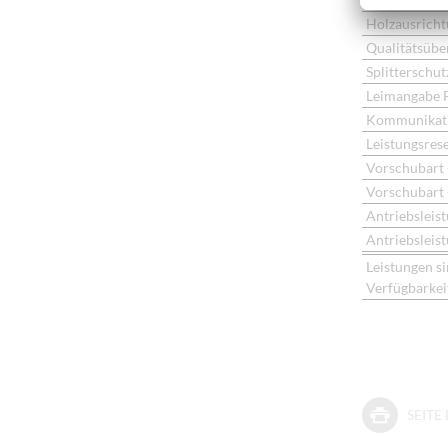
Holzausrich
Qualitätsüb
Splitterschut
Leimangabe F
Kommunikatio
Leistungsres
Vorschubart 
Vorschubart 
Antriebsleist
Antriebsleist
Leistungen s
Verfügbarkeit
SEIT