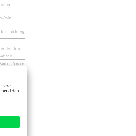
m/min.
m/min.
rbeschickung
ombination
atisch
Kanal-Presse
ard
ard
ard
lich
n
n
n
ard
ard